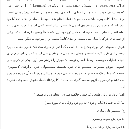
ادراک (perception ) –استدلال (reasoxing ) –یادگیری (Learning ) را بررسی می
کندوسیستمی جهت انجام چنین اعمالی ارائه می دهد. وهمچنین مطالعه روش هایی است
برای تبدیل کامپیوتربه ماشینی که بتواند اعمال انجام شده توسط انسان راانجام دهد.آیا تنها
این نکته که هوشمندترین موجودی که می شناسیم انسان است کافی است تا هوشمندی را به
تمام اعمال انسان نسبت دهیم اما حداقل توجه به این نکته کاملاً واضح ، لازم است که برخی
از جنبه های ادراکی انسان مثل شنیدن و دیدن کاملاً ضعیف تر از موجودات دیگر است .
هوش مصنوعی فن آوری پیشرفته ا ی است که اخیراً از سوی محققان علوم مختلف مورد
توجه زیادی قرار گرفته است و هوش مصنوعی در واقع روشی است که زیربنای لازم برای
انجام عملیات هوشمند توسط انسان توسط کامپیوتر را فراهم می آورد. یکی از کاربردهای
عمومی هوش مصنوعی سیستم های خبره هستند. سیستمهای خبره ابزارهای کامپیوتری
هستند که همانند یک متخصص در حوزه تخصصی خود در مسائل مربوط به آن حوزه مشاوره
می دهند و در صورت لزوم تصمیم گیری می نمایند . کاربردهای اصلی هوش مصنوعی عبارتند
از :
الف) پردازش زبان طبیعی (ترجمه ، خلاصه سازی ، محاوره زبان طبیعی)
ب) اثبات قضایا (اثبات وجود / عدم وجود ویژگی های مورد نظر)
ج) سیستم های بنیادی
د) پردازش صوت و تصویر
هـ) برنامه ریزی و هدایت رباط