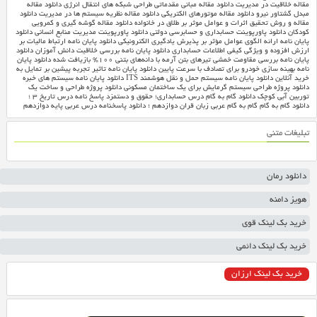
مقاله خلاقیت در مدیریت
دانلود مقاله مبانی مقدماتی طراحی شبکه های انتقال انرژی
دانلود مقاله
مبدل گشتاور نیرو
دانلود مقاله موتورهای الکتریکی
دانلود مقاله نظریه سیستم ها در مدیریت
دانلود
مقاله و روش تحقیق اثرات و عوامل موثر بر طلاق در خانواده
دانلود مقاله گوشه گیری و کمرویی
کودکان
دانلود پاورپوینت حسابداری و حسابرسی دولتی
دانلود پاورپوینت مدیریت منابع انسانی
دانلود
پایان نامه ارائه الگوی عوامل مؤثر بر پذیرش یادگیری الکترونیکی
دانلود پایان نامه ارتباط مالیات بر
ارزش افزوده و ویژگی کیفی اطلاعات حسابداری
دانلود پایان نامه بررسی خلاقیت دانش آموزان
دانلود
پایان نامه بررسی مقاومت خمشی تیرهای بتن آرمه با دانه‌های بتنی ۱۰۰% بازیافت شده
دانلود پایان
نامه بهینه سازی خودرو برای تصادف با سرعت پایین
دانلود پایان نامه تاثیر تجربه پیشین بر تمایل به
خرید آنلاین
دانلود پایان نامه سیستم حمل و نقل هوشمند ITS
دانلود پایان نامه سیستم های خبره
دانلود پروژه طراحی سیستم گرمایش برای یک ساختمان مسکونی
دانلود پروژه طراحی و ساخت یک
توربین آبی کوچک
دانلود گام به گام درس حسابداری؛ حقوق و دستمزد
پاسخ نامه درس تاریخ ۳ ؛
دانلود گام به گام
گام به گام عربی زبان قران دوازدهم ؛ دانلود پاسخنامه درس عربی پایه دوازدهم
تبلیغات متنی
دانلود رمان
هویز دامنه
خرید بک لینک قوی
خرید بک لینک دائمی
خرید بک لینک ارزان