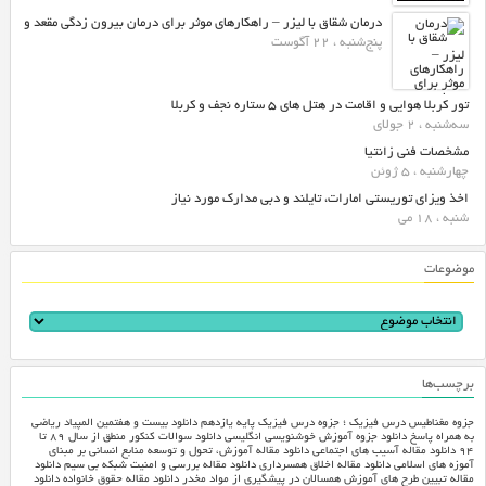
درمان شقاق با لیزر – راهکارهای موثر برای درمان بیرون زدگی مقعد و
پنج‌شنبه ، 22 آگوست
تور کربلا هوایی و اقامت در هتل های ۵ ستاره نجف و کربلا
سه‌شنبه ، 2 جولای
مشخصات فنی زانتیا
چهارشنبه ، 5 ژوئن
اخذ ویزای توریستی امارات، تایلند و دبی مدارک مورد نیاز
شنبه ، 18 می
موضوعات
برچسب‌ها
جزوه مغناطیس درس فیزیک ؛ جزوه درس فیزیک پایه یازدهم
دانلود بیست و هفتمین المپیاد ریاضی
به همراه پاسخ
دانلود جزوه آموزش خوشنویسی انگلیسی
دانلود سوالات کنکور منطق از سال ۸۹ تا
۹۴
دانلود مقاله آسیب های اجتماعی
دانلود مقاله آموزش، تحول و توسعه منابع انسانی بر مبنای
آموزه های اسلامی‎
دانلود مقاله اخلاق همسرداری
دانلود مقاله بررسی و امنیت شبکه بی سیم
دانلود
مقاله تبیین طرح های آموزش همسالان در پیشگیری از مواد مخدر
دانلود مقاله حقوق خانواده
دانلود