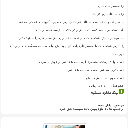
و) سیستم های خبره
ز) عامل های نرم افزاری
در طراحی و ساخت سیستم های خبره افراد زیر به صورت گروهی با هم کار می کنند.
الف)متخصص دامنه: کسی که دانش و فن کافی در زمینه خاصی را دارد .
ب) مهندس دانش: شخصی که طراحی، ساخت وآزمایش سیتم خبره را به عهده دارد.
ج) کاربر: شخصی که با سیستم کارخواهد کرد و پذیرش نهایی سیستم بستگی به نظر او دارد.
فهرست :
فصل اول : تاریخچه مختصری از سیستم های خبره و هوش مصنوعی
فصل دوم : مفاهیم اساسی سیستم های خبره
فصل سوم : نمــایــش دانــش
حجم فایل :
۲,۱۱۰ کیلوبایت
لینک دانلود مستقیم
موضوع :
پایان نامه
برچسب ها :
دانلود پایان نامه سیستم های خبره