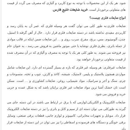
شود. هر یک از این محصولات با توجه به نوع کاربرد و آلیاژی که مصرف می گردد از قیمت
های متفاوتی برخوردار است.
خرید ضایعات خلیج فارس
انواع ضایعات فلزی چیست؟
ضایعات فلزی:به طور کلی می توان گفت هر وسیله فلزی که عمر آن به پایان رسد و
کاربردی مفیدی نداشته باشد در دسته ضایعات فلزی قرار دارد . حال از آهن گرفته تا استیل،
چدن، آلومینیوم، مس، برنج، مفرغ، سرب، روی و … این ضایعات ضمن اینکه در قالب موادی
از جمله باتری، بطری فلزی نوشابه یا حتی موتور ماشین به فروش می رسد ، به عنوان خام
نیز فروخته می شوند. به طور کلی هر یک با توجه به مصرف و آلیاژی که در آن مصرف شده
از قیمت متفاوتی برخوردار خواهند بود.
ضایعات غیرفلزی: هر وسیله غیر فلزی که بازه ی بسیار گسترده ای دارد. این ضایعات شامل
مواردی همچون پلاستیک و پلیمر، لاستیک، شیشه، کاغذ و کارتن، چوب و تخته، منسوجات و
چرم، سنگ و آجر و سرامیک، مواد شیمیایی، روغن، ضایعات کشاورزی و … است. ممکن
است نان خشک آشنا ترین مواد ضایعات غیر فلزی برایتان باشد که به شکل عمده و جزیی
خرید و فروش می شود.
ضایعات الکترونیک و الکتریکی:لوازمی که با برق در ارتباط می باشند در این دسته جای می
گیرند.به طورکلی می توان دسته ای از سیم و کابل و باتری را نیز در دسته ضایعات الکترونیک
قرار داد. موبایل و تجهیزات مخابراتی، کامپیوتر و لوازم جانبی، قطعات برقی صنعتی، وسایل
برقی خونگی و دستگاه های فرسوده و اسقاطی را نیز می توان در این دسته از ضایعات قرار
داد.