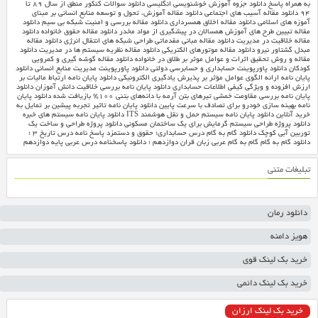
به همراه پاسخ
دانلود جزوه آموزش خوشنویسی انگلیسی
دانلود سوالات کنکور منطق از سال ۸۹ تا
۹۴
دانلود مقاله آسیب های اجتماعی
دانلود مقاله آموزش، تحول و توسعه منابع انسانی بر مبنای
آموزه های اسلامی‎
دانلود مقاله اخلاق همسرداری
دانلود مقاله بررسی و امنیت شبکه بی سیم
دانلود
مقاله تبیین طرح های آموزش همسالان در پیشگیری از مواد مخدر
دانلود مقاله حقوق خانواده
دانلود
مقاله خلاقیت در مدیریت
دانلود مقاله مبانی مقدماتی طراحی شبکه های انتقال انرژی
دانلود مقاله
مبدل گشتاور نیرو
دانلود مقاله موتورهای الکتریکی
دانلود مقاله نظریه سیستم ها در مدیریت
دانلود
مقاله و روش تحقیق اثرات و عوامل موثر بر طلاق در خانواده
دانلود مقاله گوشه گیری و کمرویی
کودکان
دانلود پاورپوینت حسابداری و حسابرسی دولتی
دانلود پاورپوینت مدیریت منابع انسانی
دانلود
پایان نامه ارائه الگوی عوامل مؤثر بر پذیرش یادگیری الکترونیکی
دانلود پایان نامه ارتباط مالیات بر
ارزش افزوده و ویژگی کیفی اطلاعات حسابداری
دانلود پایان نامه بررسی خلاقیت دانش آموزان
دانلود
پایان نامه بررسی مقاومت خمشی تیرهای بتن آرمه با دانه‌های بتنی ۱۰۰% بازیافت شده
دانلود پایان
نامه بهینه سازی خودرو برای تصادف با سرعت پایین
دانلود پایان نامه تاثیر تجربه پیشین بر تمایل به
خرید آنلاین
دانلود پایان نامه سیستم حمل و نقل هوشمند ITS
دانلود پایان نامه سیستم های خبره
دانلود پروژه طراحی سیستم گرمایش برای یک ساختمان مسکونی
دانلود پروژه طراحی و ساخت یک
توربین آبی کوچک
دانلود گام به گام درس حسابداری؛ حقوق و دستمزد
پاسخ نامه درس تاریخ ۳ ؛
دانلود گام به گام
گام به گام عربی زبان قران دوازدهم ؛ دانلود پاسخنامه درس عربی پایه دوازدهم
تبلیغات متنی
دانلود رمان
هویز دامنه
خرید بک لینک قوی
خرید بک لینک دائمی
خرید بک لینک ارزان