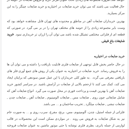
حال فعالیت می باشند که می توان خرید ضایعات در اختیاریه و خرید ضایعات چیتگر را به این
مرکز بسپارید.
بهترین خریداران ضایعات آهن در مناطق و محدوده های تهران قابل مشاهده خواهد بود که
وست بایر مجموعه زیادی را از حومه های مختلف تهران را در بر می گیرد. در صورتی که
قطعه‌ ای از فلزاتی مختلفی تشیکل شده باشد می ‌توان آن را ارزان ‌تر خریداری نمود.
خرید
ضایعات باغ فیض
خرید ضایعات در اختیاریه
در حال حاضر بخش قابل توجهی از ضایعات فلزی قابلیت بازیافت را داشته و می توان آن ها
را به فروش رساند. خرید ضایعات در اختیاریه به عنوان یکی از روش های جمع آوری فلز های
بازیافتی معرفی می گردد . به طور کلی خریداران با این عمل ضمن سودهی که برایتان ایجاد
می کند، کمک می کنند تا ازحجم بالایی از ضایعات در آرامش باشید. در سراسر کشور خرید
ضایعات آهن با بهترین قیمت و پرداخت فوری در محل صورت می گیرد. انواع ضایعات آهن که
شامل ضایعاتی چون روی , ضایعات مس , ضایعات الومینیوم , ضایعات آهن , ضایعات چدن ,
ضایعات نبشی , ضایعات میلگرد , تخریب ساختمان و … می باشد.
فلزاتی از جمله استیل، چدن، آلومینیوم، مس، برنج، مفرغ، سرب، روی و … به صورت خام
نیز به شکل ضایعات به فروش می روند . در مواردی ممکن است این محصولات در قالب
لوازمی از جمله باتری، بطری فلزی نوشابه یا حتی موتور ماشین به عنوان ضایعات فروخته