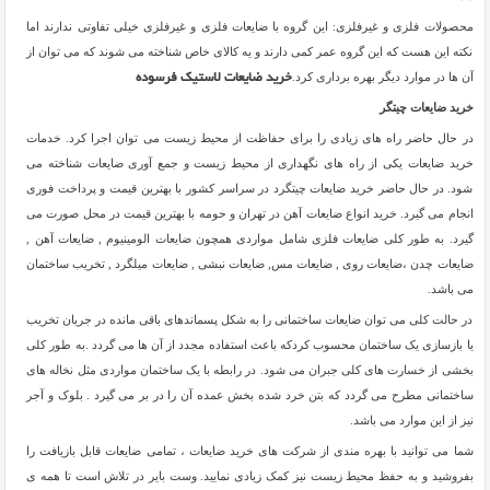
محصولات فلزی و غیرفلزی: این گروه با ضایعات فلزی و غیرفلزی خیلی تفاوتی ندارند اما
نکته این هست که این گروه عمر کمی دارند و یه کالای خاص شناخته می شوند که می توان از
آن ها در موارد دیگر بهره برداری کرد.
خرید ضایعات لاستیک فرسوده
خرید ضایعات چیتگر
در حال حاضر راه های زیادی را برای حفاظت از محیط زیست می توان اجرا کرد. خدمات
خرید ضایعات یکی از راه های نگهداری از محیط زیست و جمع آوری ضایعات شناخته می
شود. در حال حاضر خرید ضایعات چیتگرد در سراسر کشور با بهترین قیمت و پرداخت فوری
انجام می گیرد. خرید انواع ضایعات آهن در تهران و حومه با بهترین قیمت در محل صورت می
گیرد. به طور کلی ضایعات فلزی شامل مواردی همچون ضایعات الومینیوم , ضایعات آهن ,
ضایعات چدن ،ضایعات روی , ضایعات مس, ضایعات نبشی , ضایعات میلگرد , تخریب ساختمان
می باشد.
در حالت کلی می توان ضایعات ساختمانی را به شکل پسماندهای باقی مانده در جریان تخریب
یا بازسازی یک ساختمان محسوب کردکه باعث استفاده مجدد از آن ها می گردد .به طور کلی
بخشی از خسارت های کلی جبران می شود. در رابطه با یک ساختمان مواردی مثل نخاله های
ساختمانی مطرح می گردد که بتن خرد شده بخش عمده آن را در بر می گیرد . بلوک و آجر
نیز از این موارد می باشد.
شما می توانید با بهره مندی از شرکت های خرید ضایعات ، تمامی ضایعات قابل بازیافت را
بفروشید و به حفظ محیط زیست نیز کمک زیادی نمایید. وست بایر در تلاش است تا همه ی