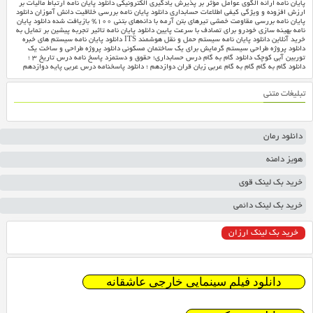
پایان نامه ارائه الگوی عوامل مؤثر بر پذیرش یادگیری الکترونیکی
دانلود پایان نامه ارتباط مالیات بر
ارزش افزوده و ویژگی کیفی اطلاعات حسابداری
دانلود پایان نامه بررسی خلاقیت دانش آموزان
دانلود
پایان نامه بررسی مقاومت خمشی تیرهای بتن آرمه با دانه‌های بتنی ۱۰۰% بازیافت شده
دانلود پایان
نامه بهینه سازی خودرو برای تصادف با سرعت پایین
دانلود پایان نامه تاثیر تجربه پیشین بر تمایل به
خرید آنلاین
دانلود پایان نامه سیستم حمل و نقل هوشمند ITS
دانلود پایان نامه سیستم های خبره
دانلود پروژه طراحی سیستم گرمایش برای یک ساختمان مسکونی
دانلود پروژه طراحی و ساخت یک
توربین آبی کوچک
دانلود گام به گام درس حسابداری؛ حقوق و دستمزد
پاسخ نامه درس تاریخ ۳ ؛
دانلود گام به گام
گام به گام عربی زبان قران دوازدهم ؛ دانلود پاسخنامه درس عربی پایه دوازدهم
تبلیغات متنی
دانلود رمان
هویز دامنه
خرید بک لینک قوی
خرید بک لینک دائمی
خرید بک لینک ارزان
دانلود فیلم سینمایی خارجی عاشقانه