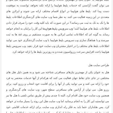
می توان گفت: آژانسی که خدمات بلیط هواپیما را ارائه نکند نخواهد توانست به موفقیت
دست پیدا کند. بلیط های هواپیما در انواع اقسام مختلف ارائه می شوند و ایرلاین های
متعددی در این زمینه فعالیت می کنند. به نظر شما وب سایت های گردشگری اطلاعات بلیط
ها را تک به تک به ثبت می رسانند؟ در این صورت که باید کلیه وقت خود را صرف قرار دادن
اطلاعات بلیط های هواپیما کنند!
این کار را برایتان به انجام خواهد
وب سرویس بلیط هواپیما
رساند به گونه ای که اطلاعات تمامی ایرلاین ها به صورت مستقیم بر روی api ها به ثبت
میرسند و با هماهنگ سازی وب سرویس بلیط هواپیما با وب سایت گردشگری خود می توانید
اطلاعات بلیط های مختلف را در اختیار مشتریان وب سایت خود قرار دهید. وب سرویس بلیط
هواپیما باعث افزایش سرعت رزرواسیون شده و به روزترین بلیط ها را ارائه خواهد کرد.
طراحی سایت هتل
هتل به عنوان یکی از مهمترین نیازهای مسافرتی شناخته می شود و به همین دلیل هتل های
مختلفی در جای جای نقاط جهان فعالیت می کنند که هرکدام از آنها خدمات منحصر به فرد
خود را ارائه می کنند و می توانید یکی از آنها را برای اقامت خود انتخاب و رزرو کنید. برای
رزرو هتل، می توان از آژانس های مسافرتی سطح شهر، وب سایت های گردشگری و
همچنین وب سایت خود هتل اقدام کرد. البته تا چندی پیش از طریق تماس تلفنی با هتل ها نیز
می توانستید این کار را به انجام برسانید اما وب سایت هتل این روند را بسیار ساده تر خواهد
کرد. پس هتلداران حتما باید به فکر راه اندازی وب سایت برای ارائه خدمات اقامتی خود
باشند. طراحی وب سایت هتل، به هتلداران کمک می کند تا بتوانند جدیدترین اطلاعات هتل را