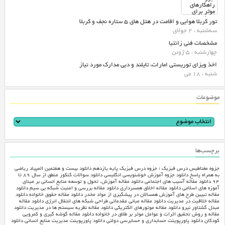
تور کربلا هوایی و اقامت در هتل های ۵ ستاره نجف و کربلا
سه‌شنبه ، 2 جولای
مشخصات فنی زانتیا
چهارشنبه ، 5 ژوئن
اخذ ویزای توریستی امارات، تایلند و دبی مدارک مورد نیاز
شنبه ، 18 می
موضوعات
برچسب‌ها
جزوه مغناطیس درس فیزیک ؛ جزوه درس فیزیک پایه یازدهم
دانلود بیست و هفتمین المپیاد ریاضی
به همراه پاسخ
دانلود جزوه آموزش خوشنویسی انگلیسی
دانلود سوالات کنکور منطق از سال ۸۹ تا
۹۴
دانلود مقاله آسیب های اجتماعی
دانلود مقاله آموزش، تحول و توسعه منابع انسانی بر مبنای
آموزه های اسلامی‎
دانلود مقاله اخلاق همسرداری
دانلود مقاله بررسی و امنیت شبکه بی سیم
دانلود
مقاله تبیین طرح های آموزش همسالان در پیشگیری از مواد مخدر
دانلود مقاله حقوق خانواده
دانلود
مقاله خلاقیت در مدیریت
دانلود مقاله مبانی مقدماتی طراحی شبکه های انتقال انرژی
دانلود مقاله
مبدل گشتاور نیرو
دانلود مقاله موتورهای الکتریکی
دانلود مقاله نظریه سیستم ها در مدیریت
دانلود
مقاله و روش تحقیق اثرات و عوامل موثر بر طلاق در خانواده
دانلود مقاله گوشه گیری و کمرویی
کودکان
دانلود پاورپوینت حسابداری و حسابرسی دولتی
دانلود پاورپوینت مدیریت منابع انسانی
دانلود