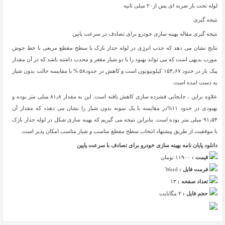
لوله تحت بار ضربه ای پس از۲۰ میلی ثانیه
نتیجه گیری
نتیجه گیری مقاله بهینه سازی خودرو برای تصادف در سرعت پایین
نتایج نشان می دهد که جذب انرژی در لوله جدار نازک با سطح مقطع مربعی با خط جوش
مورب بدیهی است که می تواند بهبود را با دو شیار مقعر و محدب داشته باشد که در آن مقدار
پیک بار در حدود ۱۵۴٫۶۷ کیلونیوتون است و کاهش در حدود۵۸ % با مقایسه حالت بدون شیار
به دست امده است.
علاوه براین ، جابجایی فشرده سازی کاهش یافته است. این به مقدار ۸۱٫۸ میلی متر بوده و
بهبودی در حدود ۱۱%در مقایسه با یک نمونه بدون شیار را نشان می دهذد که مقدار آن
۹۱٫۵۴ میلی متر بوده است. بنابراین نتیجه می گیریم که بهینه سازی شکل در لوله جدار نازک
با موفقیت از طریق پیشنهاد انتخاب سطح مقطع مناسب و شیار مناسب امکان پذیر است.
دانلود پایان نامه بهینه سازی خودرو برای تصادف با سرعت پایین
قیمت :
۱۱۹۰۰ تومان
فرمت فایل :
Word
تعداد صفحه :
۱۳
حجم فایل :
۲ مگابایت