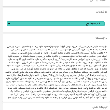
شنبه ، 18 می
موضوعات
برچسب‌ها
جزوه مغناطیس درس فیزیک ؛ جزوه درس فیزیک پایه یازدهم
دانلود بیست و هفتمین المپیاد ریاضی
به همراه پاسخ
دانلود جزوه آموزش خوشنویسی انگلیسی
دانلود سوالات کنکور منطق از سال ۸۹ تا
۹۴
دانلود مقاله آسیب های اجتماعی
دانلود مقاله آموزش، تحول و توسعه منابع انسانی بر مبنای
آموزه های اسلامی‎
دانلود مقاله اخلاق همسرداری
دانلود مقاله بررسی و امنیت شبکه بی سیم
دانلود
مقاله تبیین طرح های آموزش همسالان در پیشگیری از مواد مخدر
دانلود مقاله حقوق خانواده
دانلود
مقاله خلاقیت در مدیریت
دانلود مقاله مبانی مقدماتی طراحی شبکه های انتقال انرژی
دانلود مقاله
مبدل گشتاور نیرو
دانلود مقاله موتورهای الکتریکی
دانلود مقاله نظریه سیستم ها در مدیریت
دانلود
مقاله و روش تحقیق اثرات و عوامل موثر بر طلاق در خانواده
دانلود مقاله گوشه گیری و کمرویی
کودکان
دانلود پاورپوینت حسابداری و حسابرسی دولتی
دانلود پاورپوینت مدیریت منابع انسانی
دانلود
پایان نامه ارائه الگوی عوامل مؤثر بر پذیرش یادگیری الکترونیکی
دانلود پایان نامه ارتباط مالیات بر
ارزش افزوده و ویژگی کیفی اطلاعات حسابداری
دانلود پایان نامه بررسی خلاقیت دانش آموزان
دانلود
پایان نامه بررسی مقاومت خمشی تیرهای بتن آرمه با دانه‌های بتنی ۱۰۰% بازیافت شده
دانلود پایان
نامه بهینه سازی خودرو برای تصادف با سرعت پایین
دانلود پایان نامه تاثیر تجربه پیشین بر تمایل به
خرید آنلاین
دانلود پایان نامه سیستم حمل و نقل هوشمند ITS
دانلود پایان نامه سیستم های خبره
دانلود پروژه طراحی سیستم گرمایش برای یک ساختمان مسکونی
دانلود پروژه طراحی و ساخت یک
توربین آبی کوچک
دانلود گام به گام درس حسابداری؛ حقوق و دستمزد
پاسخ نامه درس تاریخ ۳ ؛
دانلود گام به گام
گام به گام عربی زبان قران دوازدهم ؛ دانلود پاسخنامه درس عربی پایه دوازدهم
تبلیغات متنی